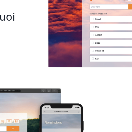
tuoi
i