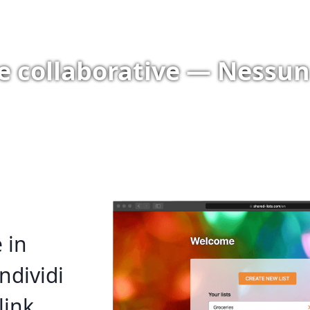
te collaborative — Nessu
 in
ndividi
link