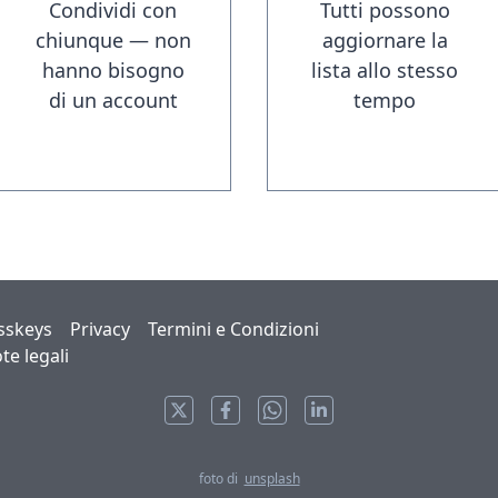
Condividi con
Tutti possono
chiunque — non
aggiornare la
hanno bisogno
lista allo stesso
di un account
tempo
Seleziona lingua
sskeys
Privacy
Termini e Condizioni
te legali
foto di
unsplash